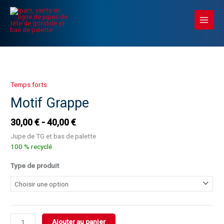
Aller
Main
au
Menu
contenu
quantité
de
Motif
Temps forts
Grappe
Motif Grappe
30,00
€
40,00
€
Jupe de TG et bas de palette
100 % recyclé
Type de produit
Ajouter au panier