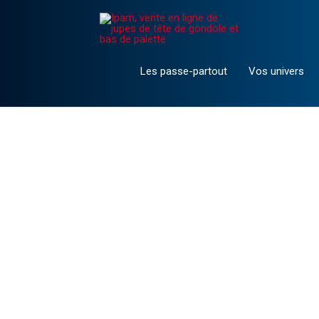
Aller
au
contenu
Les passe-partout
Vos univers