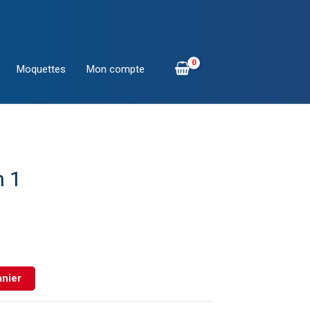
Moquettes
Mon compte
n 1
anier