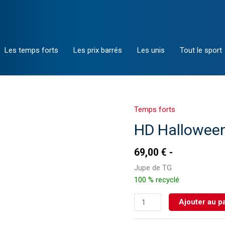
Les temps forts
Les prix barrés
Les unis
Tout le sport
Temps forts
quantité
de
HD Hallowee
HD
Halloween
69,00
€
1
Jupe de TG
100 % recyclé
Ajouter au p