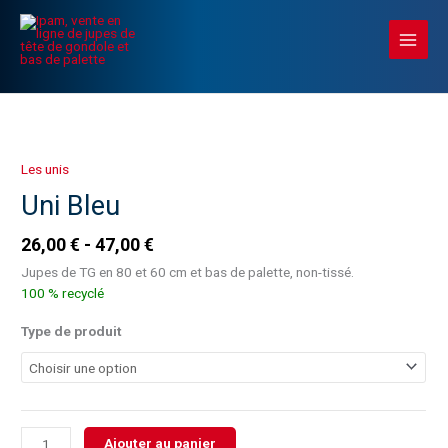
Aller
Main
au
Menu
contenu
quantité
de
Uni
Les unis
Bleu
Uni Bleu
26,00
€
47,00
€
Jupes de TG en 80 et 60 cm et bas de palette, non-tissé.
100 % recyclé
Type de produit
Ajouter au panier