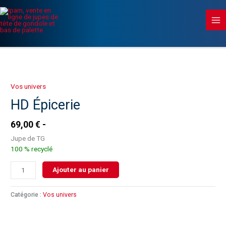
Aller
Ma
au
contenu
Me
quantité
de
HD
Vos univers
Épicerie
HD Épicerie
69,00
€
Jupe de TG
100 % recyclé
Ajouter au panier
Catégorie :
Vos univers