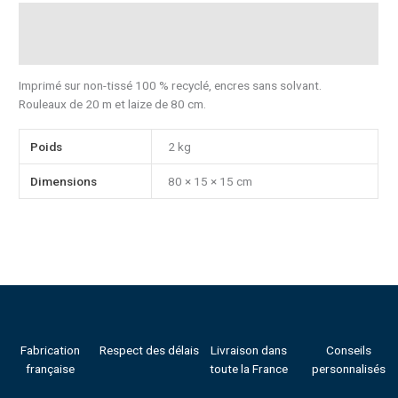
Description
Informations complémentaires
Imprimé sur non-tissé 100 % recyclé, encres sans solvant.
Rouleaux de 20 m et laize de 80 cm.
Poids
2 kg
Dimensions
80 × 15 × 15 cm
Fabrication
Respect des délais
Livraison dans
Conseils
française
toute la France
personnalisés